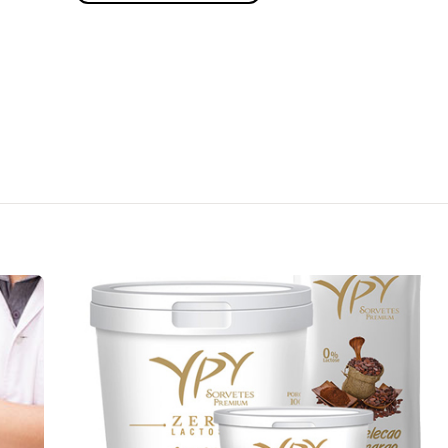
Pro
Te
ProVita
Teen
ita