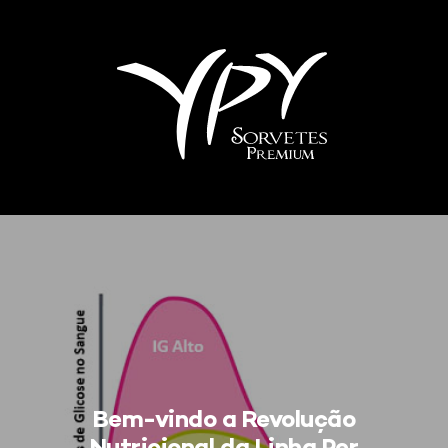
Sobre
S
Produtos
Blog
V
Imprensa
T
Contato
Bem-vindo a Revolução