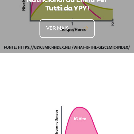
Nutricional da Linha Per
Tutti da YPY!
VER MAIS