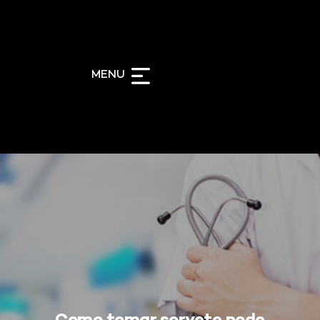
á
Per
s
PerTutti
MENU
os
Tutti