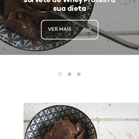
sorvete de Whey Protein à
sua dieta
VER MAIS