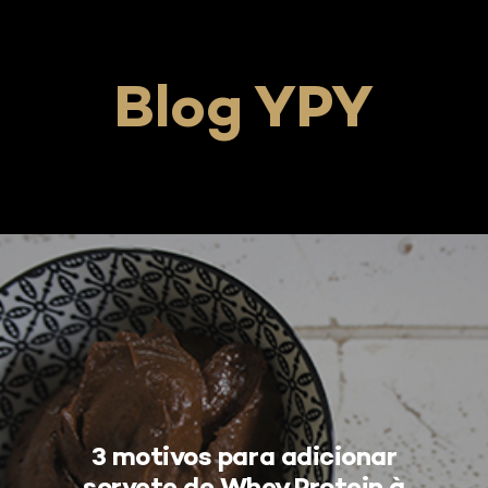
Cl
Clássico
Blog YPY
ssic
OR
E
ES
3 motivos para adicionar