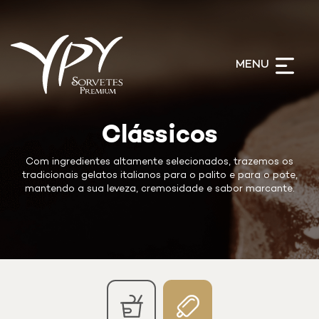
Clá
Clássicos
Sobre
MENU
ssicos
Produtos
Blog
Clássicos
Imprensa
Com ingredientes altamente selecionados, trazemos os
Contato
tradicionais gelatos italianos para o palito e para o pote,
mantendo a sua leveza, cremosidade e sabor marcante.
Per
PerTutti
Tutti