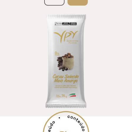
Pro
ProVita
Vita
Teen
Teen