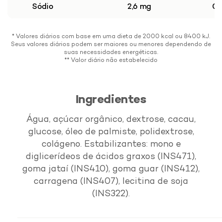
Sódio
2,6 mg
0,
* Valores diários com base em uma dieta de 2000 kcal ou 8400 kJ.
Seus valores diários podem ser maiores ou menores dependendo de
suas necessidades energéticas.
** Valor diário não estabelecido
Ingredientes
Água, açúcar orgânico, dextrose, cacau,
glucose, óleo de palmiste, polidextrose,
colágeno. Estabilizantes: mono e
diglicerídeos de ácidos graxos (INS471),
goma jataí (INS410), goma guar (INS412),
carragena (INS407), lecitina de soja
(INS322).