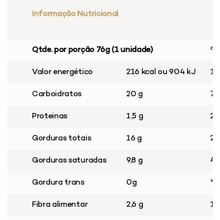
Informação Nutricional
Qtde. por porção 76g (1 unidade)
%
Valor energético
216 kcal ou 904 kJ
1
Carboidratos
20 g
7
Proteinas	
1,5 g
2
Gorduras totais
16 g
2
Gorduras saturadas
9,8 g
4
Gordura trans
0g
**
Fibra alimentar
2,6 g
1